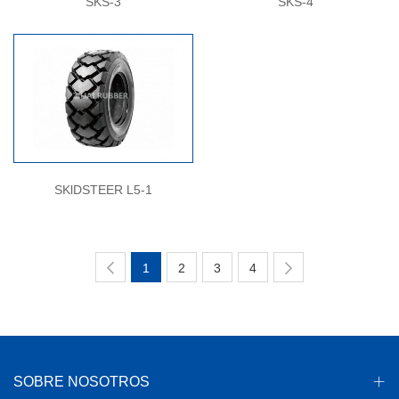
SKS-3
SKS-4
SKlDSTEER L5-1
1
2
3
4
SOBRE NOSOTROS