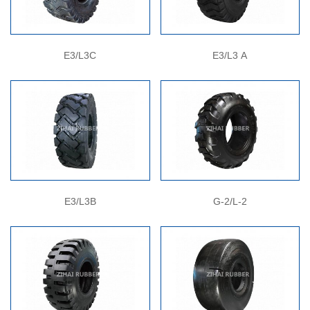
E3/L3C
E3/L3 A
E3/L3B
G-2/L-2