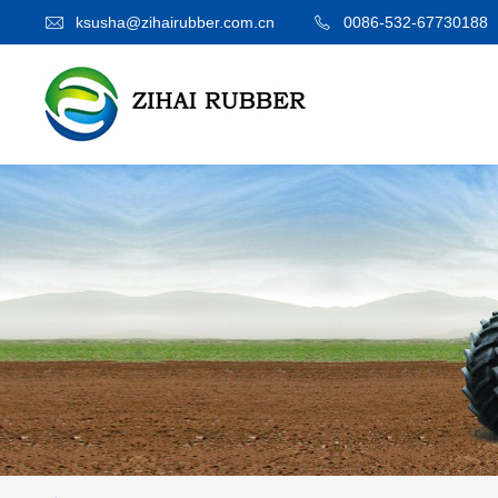
ksusha@zihairubber.com.cn
0086-532-67730188