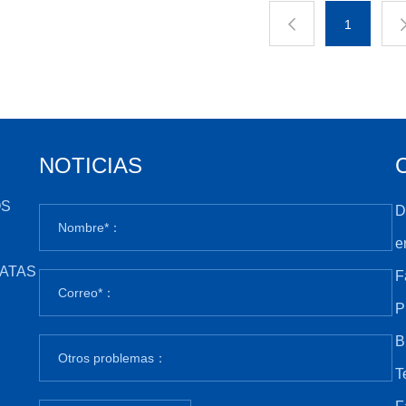
1
NOTICIAS
OS
D
e
ATAS
F
P
B
T