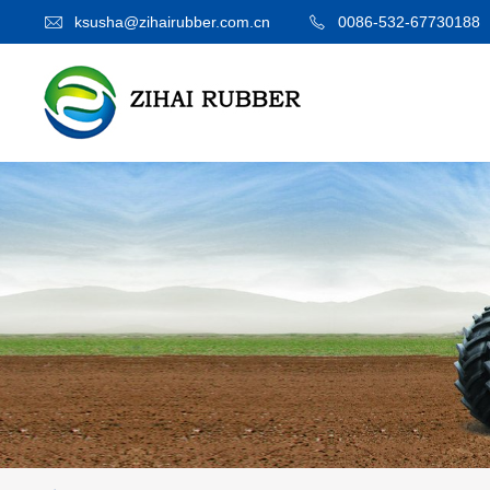
ksusha@zihairubber.com.cn
0086-532-67730188