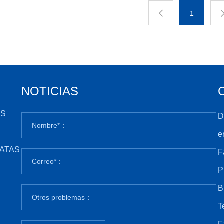
1
NOTICIAS
OS
D
e
ATAS
F
P
B
T