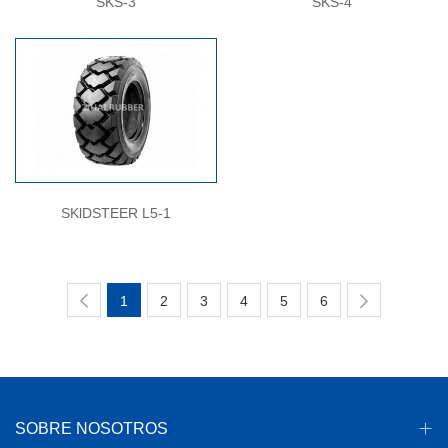
SKS-3
SKS-4
SKlDSTEER L5-1
1
2
3
4
5
6
SOBRE NOSOTROS