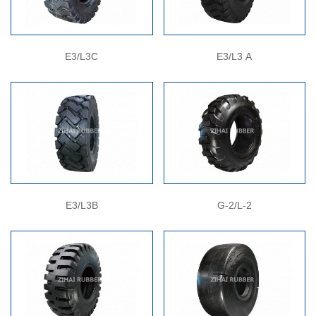
E3/L3C
E3/L3 A
E3/L3B
G-2/L-2