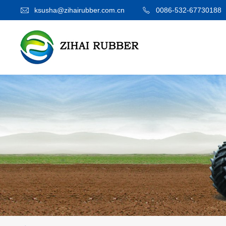
ksusha@zihairubber.com.cn
0086-532-67730188