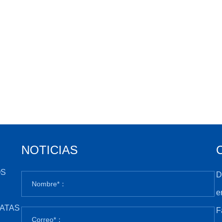
NOTICIAS
OS
D
e
ATAS
F