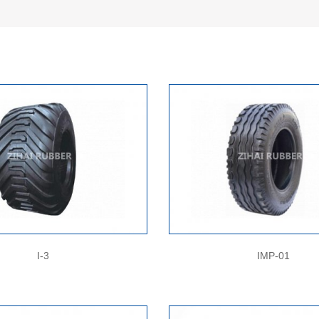
I-3
IMP-01