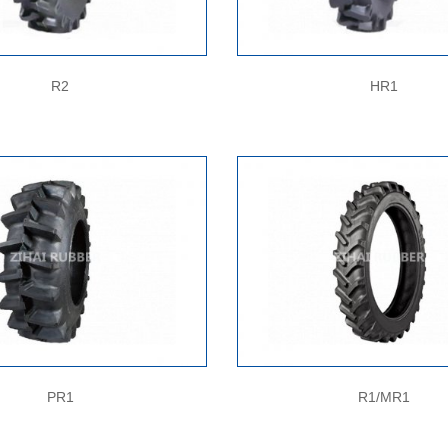
R2
HR1
PR1
R1/MR1