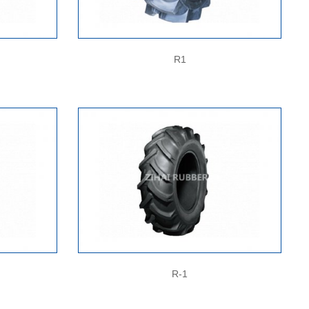
R1
R-1