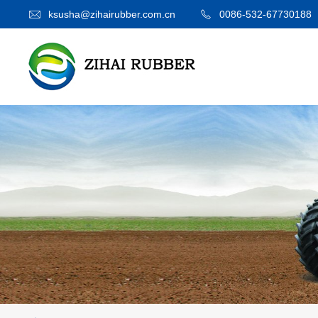
ksusha@zihairubber.com.cn
0086-532-67730188