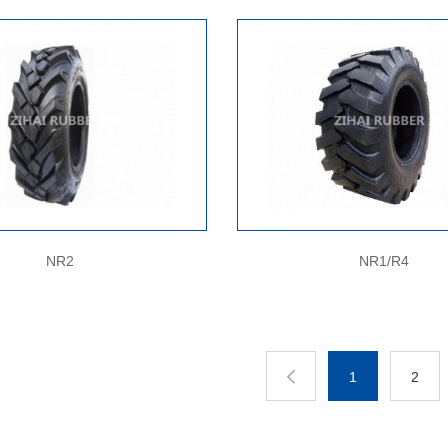
NR2
NR1/R4
1
2