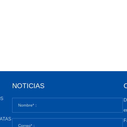
NOTICIAS
OS
D
e
ATAS
F