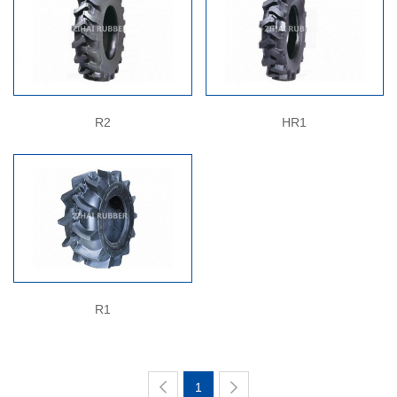
R2
HR1
R1
1